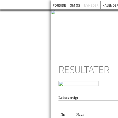
FORSIDE
OM OS
NYHEDER
KALENDE
RESULTATER
Løbsoversigt
Nr.
Navn