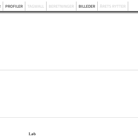
R
PROFILER
TAGWALL
BERETNINGER
BILLEDER
ÅRETS RYTTER
Løb