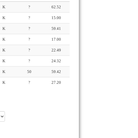
K
?
62.52
K
?
15.00
K
?
59.41
K
?
17.00
K
?
22.49
K
?
24.32
K
50
59.42
K
?
27.20