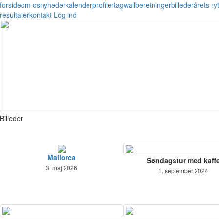
forside
om os
nyheder
kalender
profiler
tagwall
beretninger
billeder
årets ryt
resultater
kontakt
Log ind
Billeder
Mallorca
Søndagstur med kaff
3. maj 2026
1. september 2024