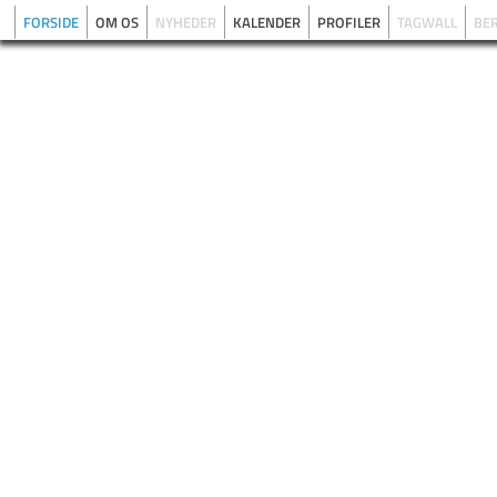
FORSIDE
OM OS
NYHEDER
KALENDER
PROFILER
TAGWALL
BE